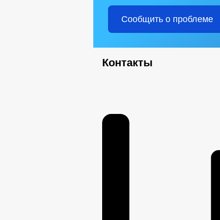
Правила землепользования
Структура, полномочия, задачи и фун
Сообщить о проблеме
Планы и отчеты работы администрац
Сведения о численности муниципаль
Информация о кадровом обеспечении
Контактная информация
Квалификационные требования
Контакты
Условия и результаты конкурсов
Сведения о вакантных должностях
Порядок поступления на муниципа
Состав поселения
Подведомственные организации
Предпринимательство
Количество субъектов малого и ср
Финансово-экономическое состоян
Информационные материалы
Число замещенных рабочих мест
Оборот товаров, работ и услуг
Закупка товаров, работ и услуг
Реестр муниципального имущества
Статистические данные
Сход граждан
Комиссии
Рабочая группа АНК
Рабочая группа АТК