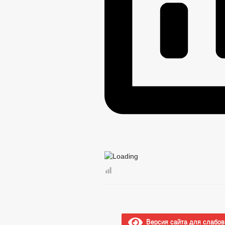
Рабочая группа ДНВ
Комиссия по урегулированию конф
Рабочая группа по профилактике 
Тексты официальных выступлений и з
Целевые программы
Закупка товаров, работ и услуг
Информация о результатах проверок
ГО и ЧС
_
Совет депутатов
Депутаты
Порядок поступления граждан на мун
Сведения о доходах депутатов
_
Противодействие коррупции
НПА
Иные акты в сфере противодействия 
Антикоррупционная экспертиза
Методические материалы
Формы документов, связанных с прот
Сведения о доходах, расходах, об им
Комиссия по соблюдению требований 
Обратная связь для сообщений о фак
_
Версия сайта для слабо
Правовые акты