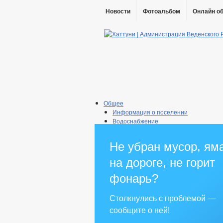
Новости
Фотоальбом
Онлайн о
Общее
Информация о поселении
Водоснабжение
Список работников
Прокуратура района
Не убран мусор, ям
Информация о качестве питьевой вод
Экологическое просвещение
на дороге, не горит
_
Администрация
фонарь?
Глава
Реквизиты
Столкнулись с проблемой —
Градостроительное зонирование
сообщите о ней!
Генеральный план
Схема теплоснабжения