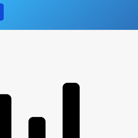
кции
ии
ных служащих администрации
льную службу
еднего предпринемательства
ие субъектов