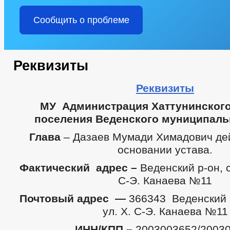
Сообщить о проблеме
Реквизиты
Реквизиты
МУ Администрация Хаттунинского
поселения Веденского муниципаль
Глава
– Дазаев Мумади Химадович де
основании устава.
Фактический адрес –
Веденский р-он, с
С-Э. Канаева №11
Почтовый адрес —
366343
Веденский 
ул. Х. С-Э. Канаева №11
ИНН/КПП –
2003003652/2003