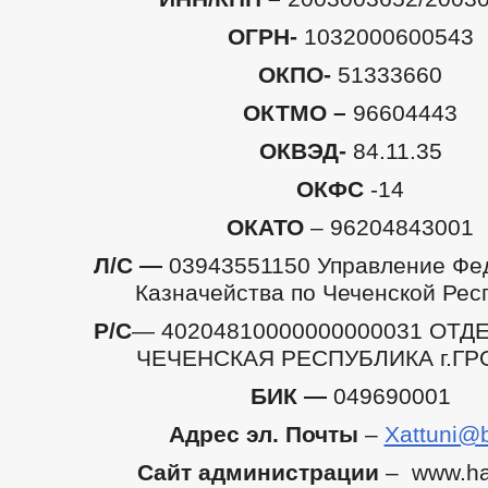
ОГРН-
1032000600543
ОКПО-
51333660
ОКТМО –
96604443
ОКВЭД-
84.11.35
ОКФС
-14
ОКАТО
– 96204843001
Л/С —
03943551150 Управление Фе
Казначейства по Чеченской Рес
Р/С
— 40204810000000000031 ОТД
ЧЕЧЕНСКАЯ РЕСПУБЛИКА г.Г
БИК —
049690001
Адрес эл. Почты
–
Xattuni@b
Сайт администрации
– www.hat