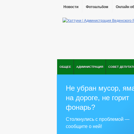
Новости
Фотоальбом
Онлайн о
ОБЩЕЕ
АДМИНИСТРАЦИЯ
СОВЕТ ДЕПУТАТ
Не убран мусор, ям
на дороге, не горит
фонарь?
Столкнулись с проблемой —
сообщите о ней!