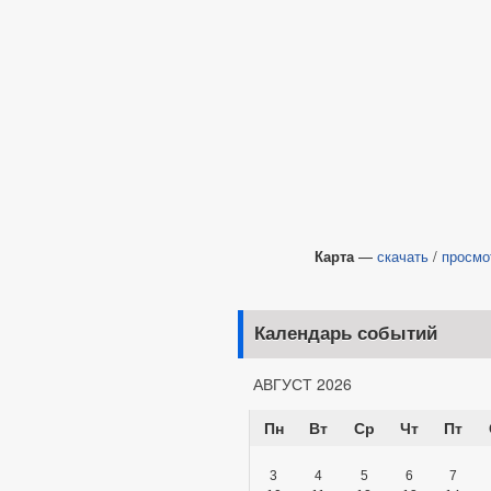
Карта
—
скачать
/
просмо
Календарь событий
АВГУСТ 2026
Пн
Вт
Ср
Чт
Пт
3
4
5
6
7