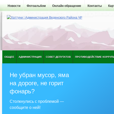
Новости
Фотоальбом
Онлайн обращение
Контакты
Кар
ОБЩЕЕ
АДМИНИСТРАЦИЯ
СОВЕТ ДЕПУТАТОВ
ПРОТИВОДЕЙСТВИЕ КОРРУП
Не убран мусор, яма
на дороге, не горит
фонарь?
Столкнулись с проблемой —
сообщите о ней!