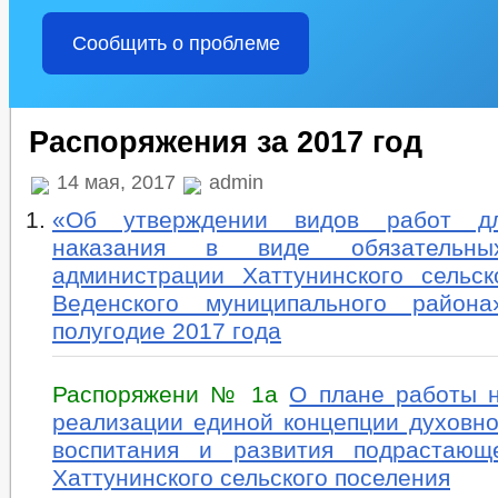
Сообщить о проблеме
Распоряжения за 2017 год
14 мая, 2017
admin
«Об утверждении видов работ д
наказания в виде обязательн
администрации Хаттунинского сельск
Веденского муниципального район
полугодие 2017 года
Распоряжени № 1а
О плане работы н
реализации единой концепции духовно
воспитания и развития подрастающ
Хаттунинского сельского поселения