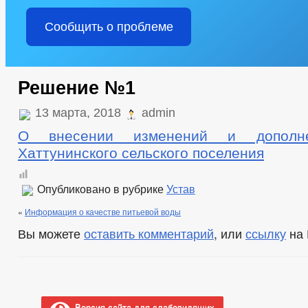
Сообщить о проблеме
Решение №1
13 марта, 2018
admin
О внесении изменений и дополн
Хаттунинского сельского поселения
Опубликовано в рубрике
Устав
«
Информация о качестве питьевой воды
Вы можете
оставить комментарий
, или
ссылку
на 
Версия сайта для слабовидящих