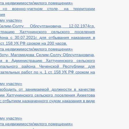
кта недвижимости/жилого помещения»
«о военно-учетном столе, на территории
ния
му участку»
м-Солту Облсултановича, 12.02.1974г.р.
трацию Хаттунинского сельского поселения
она с 30.07.2021г. для отбывания наказания в
 ст. 158 УК РФ сроком на 200 часов.
кта недвижимости/жилого помещения»
боту- Магомедова Селим-Солту Облсултановича,
ком в Администрацию Хаттунинского сельского
ипального района Чеченской Республики для
зательных работ по ч. 1 ст. 158 УК РФ сроком на
му участку»
вободить от занимаемой должности в качестве
и Хатгунинского сельского поселения Ахметова
с отбытием назначенного судом наказания в виде
му участку»
кта недвижимости/жилого помещения»