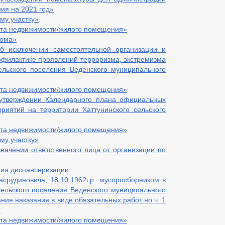
ния на 2021 год»
му участку»
кта недвижимости/жилого помещения»
дома»
б исключении самостоятельной организации и
филактике проявлений терроризма, экстремизма
ельского поселения Веденского муниципального
кта недвижимости/жилого помещения»
утверждении Календарного плана официальных
риятий на территории Хаттунинского сельского
кта недвижимости/жилого помещения»
му участку»
начении ответственного лица от организации по
ния диспансеризации
срудиновича, 18.10.1962г.р. мусоросборником в
ельского поселения Веденского муниципального
ания наказания в виде обязательных работ но ч. 1
.
кта недвижимости/жилого помещения»