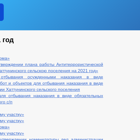
 год
дома»
тверждении плана работы Антитеррористической
аттунинского сельскою поселения на 2021 год»
отбывания осужденными наказания в виде
абот и объектов для отбывания наказания в виде
ии Хаттунинского сельского поселения
для отбывания наказания в виде обязательных
го с/п
му участку»
му участку»
дома»
му участку»
утверждении номенклатуры дел администрации