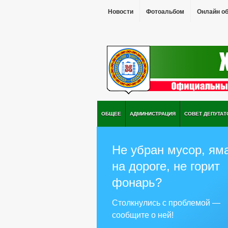
Новости
Фотоальбом
Онлайн о
ОБЩЕЕ
АДМИНИСТРАЦИЯ
СОВЕТ ДЕПУТАТ
Не убран мусор, ям
на дороге, не горит
фонарь?
Столкнулись с проблемой —
сообщите о ней!