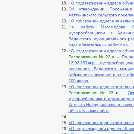
«О подтверждении адреса объе
Об утверждении Положения 
Хаттунинского сельского поселе
«О присвоении адреса земельно
На работу Магомедова Сели
мусоросборщиком в Админис
Веденского муниципального рай
виде обязательных работ по ч. 1
«О подтверждении адреса объе
Распоряжения № 22 а
—
Па ра
12.02.1974г.р. мусоросборщи
поселения Веденского муниц
отбывания наказания в виде обя
200 часов.
«О присвоении адреса земельно
Распоряжения № 23 а
—
Ос
мусоросборщика в администраци
Хамзата Насрудиновича в связи 
обязательных работ.
«О присвоении адреса земельно
«О подтверждении адреса объе