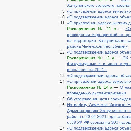
Хаттунинского сельского поселе
«О присвоении адреса земельно
«О подтверждении адреса объе
«О присвоении адреса жилому 
Распоряжения № 11 а
—
«О
проведении мероприятий по про
на территории Хаттунинского с
района Чеченской Республики»
«О подтверждении адреса объе
Распоряжения № 12 а
—
Об 
физкультурных и и иных мероп
поселения на 2021 г.
«О подтверждении адреса объе
«О присвоении адреса земельно
Распоряжения № 14 а
—
О наз
проведению диспансеризации
Oб yтверждении даты прохожде
На работу Ахметова Хамзата На
Администрацию Хаттунинского с
района с 20.04.2021г. для отбыв
ст.58 УК РФ сроком на 300 часов
«О подтверждении адреса объе