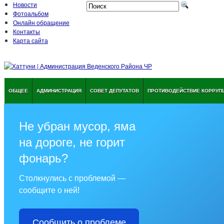
Новости
Фотоальбом
Онлайн обращение
Контакты
Карта сайта
ОБЩЕЕ
АДМИНИСТРАЦИЯ
СОВЕТ ДЕПУТАТОВ
ПРОТИВОДЕЙСТВИЕ КОРРУП
Не убран мусор, яма
на дороге, не горит
фонарь?
Столкнулись с проблемой —
сообщите о ней!
Сообщить о проблеме