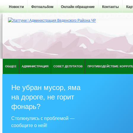
Новости
Фотоальбом
Онлайн обращение
Контакты
Кар
ОБЩЕЕ
АДМИНИСТРАЦИЯ
СОВЕТ ДЕПУТАТОВ
ПРОТИВОДЕЙСТВИЕ КОРРУП
Не убран мусор, яма
на дороге, не горит
фонарь?
Столкнулись с проблемой —
сообщите о ней!